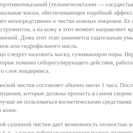
 противопоказаний (телеангиоэктазии — сосудисты
циальные маски, обеспечивающие подобный эффект.
ает непосредственно к чистке кожных покровов. Ее
трументов, а на кожу в этот момент направляют яр
язнений. Дома этот этап заменяется тщательным у
нок или гидрофильного масла.
цо следует наложить маску, суживающую поры. Нере
оторые помимо себорегулирующего действия, работ
го слоя эпидермиса.
ской чистки составляет обычно около 1 часа. Пос
лушения, которые должны пропасть в самом скором
лучше не пользоваться косметическими средствами
м кожи.
ой салонной чистки дает возможность полностью из
т. д., а также добиться сохранения малого диаметр