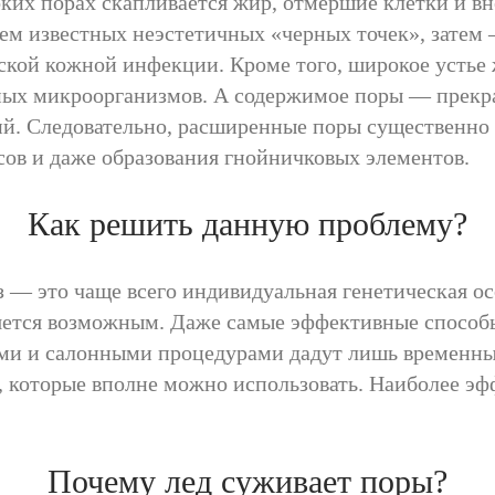
оких порах скапливается жир, отмершие клетки и вн
ем известных неэстетичных «черных точек», затем 
ской кожной инфекции. Кроме того, широкое устье 
ых микроорганизмов. А содержимое поры — прекра
й. Следовательно, расширенные поры существенно 
ов и даже образования гнойничковых элементов.
Как решить данную проблему?
з — это чаще всего индивидуальная генетическая о
ляется возможным. Даже самые эффективные способ
и и салонными процедурами дадут лишь временный 
, которые вполне можно использовать. Наиболее э
Почему лед суживает поры?