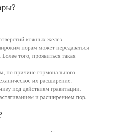
оры?
х отверстий кожных желез —
 широким порам может передаваться
 Более того, проявиться такая
ем, по причине гормонального
механическое их расширение.
книзу под действием гравитации.
растягиванием и расширением пор.
?