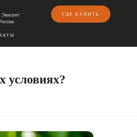
ГДЕ КУПИТЬ
и Эвисент
России
АКТЫ
х условиях?