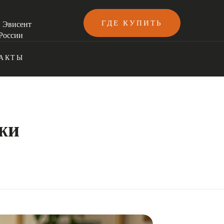
ГДЕ КУПИТЬ
и Эвисент
России
АКТЫ
жи