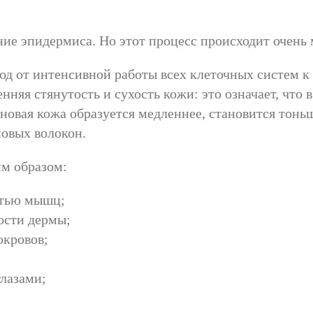
ние эпидермиса. Но этот процесс происходит очень
од от интенсивной работы всех клеточных систем 
нняя стянутость и сухость кожи: это означает, что 
 новая кожа образуется медленнее, становится тонь
новых волокон.
им образом:
стью мышц;
ости дермы;
окровов;
глазами;