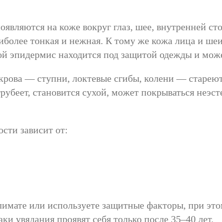
являются на коже вокруг глаз, шее, внутренней сто
наиболее тонкая и нежная. К тому же кожа лица и ш
ной эпидермис находится под защитой одежды и може
рова — ступни, локтевые сгибы, колени — стареют 
грубеет, становится сухой, может покрываться неэ
сти зависит от:
лимате или используете защитные факторы, при это
ки увядания проявят себя только после 35–40 лет.