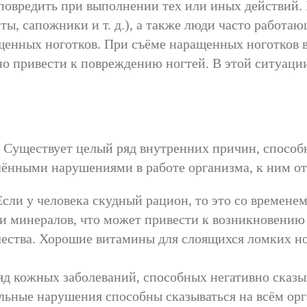
овредить при выполнении тех или иных действий. 
, сапожники и т. д.), а также люди часто работаю
щенных ноготков. При съёме наращенных ноготков 
но привести к повреждению ногтей. В этой ситуации
? Существует целый ряд внутренних причин, способ
ёнными нарушениями в работе организма, к ним от
сли у человека скудный рацион, то это со времене
и минералов, что может привести к возникновению
чества. Хорошие витамины для слоящихся ломких н
яд кожных заболеваний, способных негативно сказыв
ьные нарушения способны сказываться на всём орга