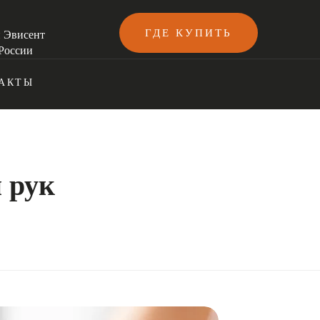
ГДЕ КУПИТЬ
и Эвисент
России
АКТЫ
 рук