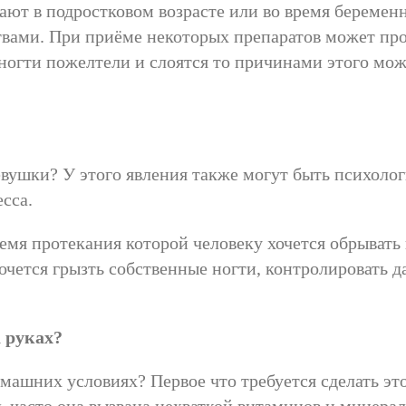
кают в подростковом возрасте или во время беремен
вами. При приёме некоторых препаратов может про
 ногти пожелтели и слоятся то причинами этого мо
девушки? У этого явления также могут быть психоло
сса.
мя протекания которой человеку хочется обрывать 
чется грызть собственные ногти, контролировать д
а руках?
машних условиях? Первое что требуется сделать эт