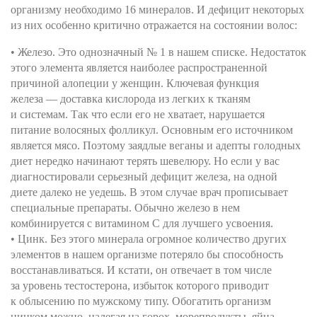
организму необходимо 16 минералов. И дефицит некоторых
из них особенно критично отражается на состоянии волос:
• Железо. Это однозначный № 1 в нашем списке. Недостаток
этого элемента является наиболее распространенной
причиной алопеции у женщин. Ключевая функция
железа — доставка кислорода из легких к тканям
и системам. Так что если его не хватает, нарушается
питание волосяных фолликул. Основным его источником
является мясо. Поэтому заядлые веганы и адепты голодных
диет нередко начинают терять шевелюру. Но если у вас
диагностировали серьезный дефицит железа, на одной
диете далеко не уедешь. В этом случае врач прописывает
специальные препараты. Обычно железо в нем
комбинируется с витамином С для лучшего усвоения.
• Цинк. Без этого минерала огромное количество других
элементов в нашем организме потеряло бы способность
восстанавливаться. И кстати, он отвечает в том числе
за уровень тестостерона, избыток которого приводит
к облысению по мужскому типу. Обогатить организм
цинком можно, налегая на горох, морепродукты, яйца