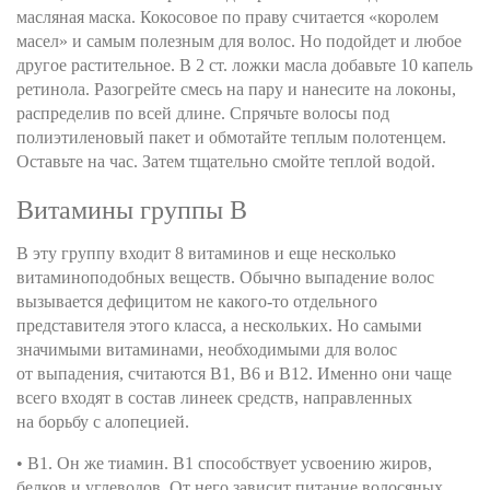
масляная маска. Кокосовое по праву считается «королем
масел» и самым полезным для волос. Но подойдет и любое
другое растительное. В 2 ст. ложки масла добавьте 10 капель
ретинола. Разогрейте смесь на пару и нанесите на локоны,
распределив по всей длине. Спрячьте волосы под
полиэтиленовый пакет и обмотайте теплым полотенцем.
Оставьте на час. Затем тщательно смойте теплой водой.
Витамины группы В
В эту группу входит 8 витаминов и еще несколько
витаминоподобных веществ. Обычно выпадение волос
вызывается дефицитом не какого-то отдельного
представителя этого класса, а нескольких. Но самыми
значимыми витаминами, необходимыми для волос
от выпадения, считаются В1, В6 и В12. Именно они чаще
всего входят в состав линеек средств, направленных
на борьбу с алопецией.
• В1. Он же тиамин. В1 способствует усвоению жиров,
белков и углеводов. От него зависит питание волосяных