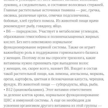
луковиц, а следовательно, и состояние волосяных стержней.
Главные растительные источники тиамина — рис, гречка,
овсянка, различные орехи, семечки подсолнечника,
бобовые, хлеб грубого помола. Из животной пищи врачи
рекомендуют рыбу, говядину, яйцо.
• В6 — пиридоксин. Участвует в метаболизме углеводов,
образовании гемоглобина и полиненасыщенных жирных
кислот. Без него невозможно нормальное
функционирование нервной системы. Также он играет
важнейшую роль в поддержании гормонального баланса
у женщин. Поэтому если вы спросите трихолога, какие
витамины нужно принимать при выпадении волос
у женщин, он, скорее всего, назовет В6. Входит в состав
такой растительной пищи, как лимоны, апельсины, морковь,
орехи, картофель, цветная и белокочанная капуста, черешня,
фундук. Из животной пищи — субпродукты, яйца, рыба.
• В12 (цианокобаламин). Этот витамин ответственен
за деление клеток крови, нормальное функционирование
ЦНС и иммунной системы. А еще он необходим для
усвоения организмом другого витамина из этой группы —