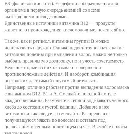
В9 (фолиевой кислоты). Ее дефицит оборачивается для
организма в первую очередь анемией со всеми
вытекающими последствиями.
Единственные источники витамина В12 — продукты
животного происхождения: кисломолочные, печень, яйцо.
Так же, как и ретинол, витамины группы В можно
использовать наружно. Однако недостаточно знать, какие
витамины полезны при выпадении волос. Важно не только
выбрать правильную дозировку, но и учесть сочетаемость.
Ведь некоторые из них оказывают совершенно
противоположные действия. И наоборот, комбинация
нескольких дает самый ощутимый результат.
Например, отлично работает против выпадения волос маска
с витамином В12, В1 и А. Смешайте по одной ампуле
каждого витамина. Размочите в теплой воде мякоть черного
хлеба до состояния густой кашицы. Добавьте в нее
витамины и как следует размешайте. Распределите
получившуюся мякоть по волосам и оставьте под
целлофаном и теплым полотенцем на час. Вымойте волосы
теплой водой.