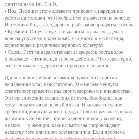
с витаминами В6, Е и D.
• Йод. Дефицит этого элемента приводит к нарушению
работы щитовидки, что необратимо отражается на волосах.
Источники йода — водоросли, рыба, морепродукты, фасоль.
• Кремний. Он участвует в выработке коллагена, делает
волосы упругими и крепкими. Его много в мясе птицы,
корнеплодах и различных зерновых культурах.
• Селен. Этот минерал отвечает за скорость роста волос
и оказывает антиоксидантное воздействие. Что характерно,
его очень мало содержится в продуктах питания.
Одного знания, какие витамины нужно пить против
выпадения волос, недостаточно. Мы не рекомендуем
ставить эксперименты над своим здоровьем и внешностью.
Эти органические соединения не столь безобидны, как
могут показаться на первый взгляд. И каждая ситуация
требует индивидуального подхода. Только врач знает, каких
витаминов не хватает при выпадении волос у мужчин,
а каких — у женщин, какие симптомы сопровождают
нехватку того или иного элемента и т. д. Если проблема
выпадения волос связана с дефицитом органических