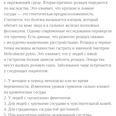
к окружающей среде. Вторая причина: розацеа передается
по наследству. Это означает, что хрупкие и ломкие
сосуды — это генетическая предрасположенность.
Считается, что болезнь вызывается клещом, который
обитает на коже лица и в сальных железах волосяных
фолликулов. Однако современные исследования опровергли
эту причину. Есть данные, что развитие розацеа связано
с желудочно-кишечными расстройствами. Розацеа и черные
точки вызваны активностью гастрита и язвенной бактерии
Helicobacter pylori. Это означает, что у людей с язвой
и гастритом больше шансов заболеть розацеа. Лекарства
могут вызвать розовую сыпь. Заболевание чаще встречается
у следующих пациентов:
1. У женщин в период менопаузы или во время
беременности. Изменения уровня гормонов сильно влияют
на кровеносные сосуды.
2. У людей с «кельтским» фенотипом.
3. Для людей с хрупкими сосудами и чувствительной кожей.
4. Для страдающих сосудистой дистонией.
5. При нарушении работы эндокринной системы.