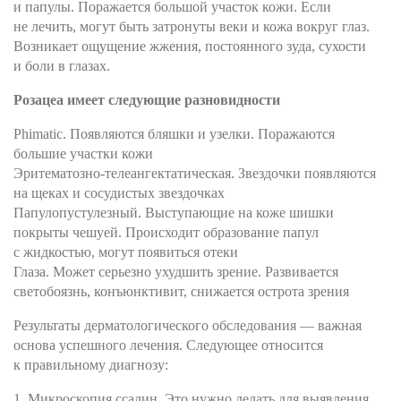
и папулы. Поражается большой участок кожи. Если
не лечить, могут быть затронуты веки и кожа вокруг глаз.
Возникает ощущение жжения, постоянного зуда, сухости
и боли в глазах.
Розацеа имеет следующие разновидности
Phimatic. Появляются бляшки и узелки. Поражаются
большие участки кожи
Эритематозно-телеангектатическая. Звездочки появляются
на щеках и сосудистых звездочках
Папулопустулезный. Выступающие на коже шишки
покрыты чешуей. Происходит образование папул
с жидкостью, могут появиться отеки
Глаза. Может серьезно ухудшить зрение. Развивается
светобоязнь, конъюнктивит, снижается острота зрения
Результаты дерматологического обследования — важная
основа успешного лечения. Следующее относится
к правильному диагнозу:
1. Микроскопия ссадин. Это нужно делать для выявления