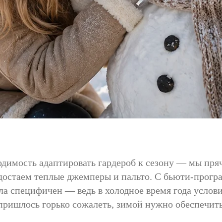
одимость адаптировать гардероб к сезону — мы пря
достаем теплые джемперы и пальто. С бьюти-прогр
ела специфичен — ведь в холодное время года услов
 пришлось горько сожалеть, зимой нужно обеспечи