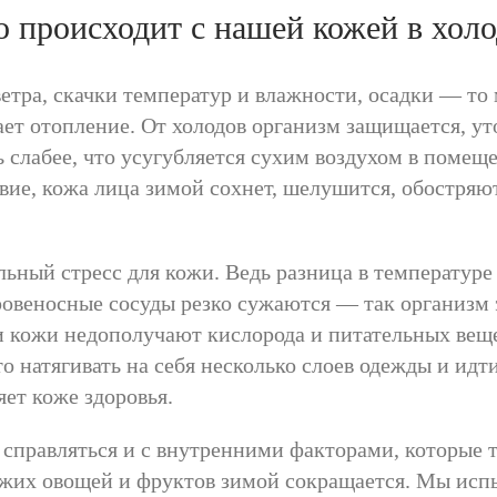
о происходит с нашей кожей в холо
тра, скачки температур и влажности, осадки — то 
ет отопление. От холодов организм защищается, ут
 слабее, что усугубляется сухим воздухом в помещ
твие, кожа лица зимой сохнет, шелушится, обостря
ьный стресс для кожи. Ведь разница в температуре
кровеносные сосуды резко сужаются — так организм
и кожи недополучают кислорода и питательных вещ
о натягивать на себя несколько слоев одежды и ид
яет коже здоровья.
справляться и с внутренними факторами, которые 
ежих овощей и фруктов зимой сокращается. Мы исп