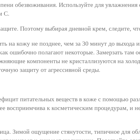
пени обезвоживания. Используйте для увлажнения 
м С.
ащите. Поэтому выбирая дневной крем, следите, чт
на кожу не позднее, чем за 30 минут до выхода из
как ошибочно полагают некоторые. Замерзать там ос
лажняющие компоненты не кристаллизуются на холод
точную защиту от агрессивной среды.
ефицит питательных веществ в коже с помощью ра
лее восприимчива к косметическим процедурам, и н
лица. Зимой ощущение стянутости, типичное для обл