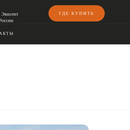
ГДЕ КУПИТЬ
и Эвисент
России
АКТЫ