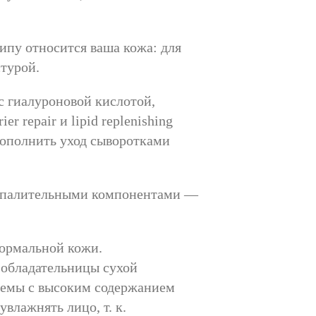
типу относится ваша кожа: для
стурой.
с гиалуроновой кислотой,
 repair и lipid replenishing
дополнить уход сыворотками
оспалительными компонентами —
нормальной кожи.
 обладательницы сухой
кремы с высоким содержанием
влажнять лицо, т. к.